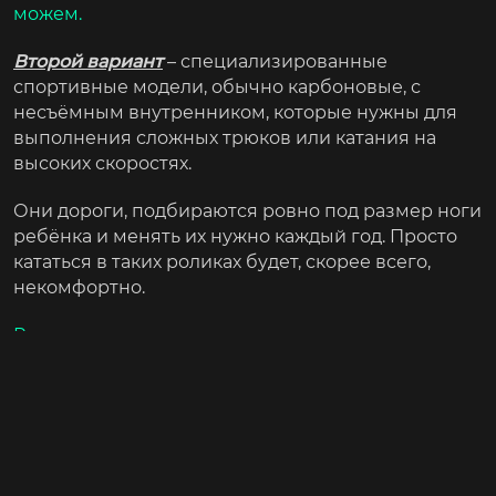
СОСТАВЛЯЕМ
можем.
ПЕРСОНАЛЬНЫЕ
ТРЕНИРОВКИ
Второй вариант
– специализированные
спортивные модели, обычно карбоновые, с
АНАЛИЗИРУЕМ
несъёмным внутренником, которые нужны для
ЗАПИСИ ТРЕНИРОВОК И
выполнения сложных трюков или катания на
ОПЕРАТИВНО ДАЕМ
высоких скоростях.
ОБРАТНУЮ СВЯЗЬ
Они дороги, подбираются ровно под размер ноги
ребёнка и менять их нужно каждый год. Просто
кататься в таких роликах будет, скорее всего,
НАЧАТЬ ТРЕНИРОВКУ
некомфортно.
Рекомендовать их мы можем только в случае,
если ребёнок показывает существенные успехи
в
дисциплине роллерспорта с близким прицелом
на национальный чемпионат.
АКТИВНОСТИ